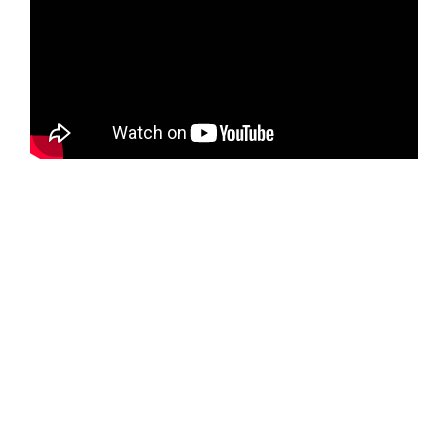
MEILENSTEINE
Drei Jahrzehnte Innovation und nachhaltiges
Wachstum
1987
Gründung der Moldegama, Moldes Técnicos, Lda
1999
Umzug in neue Anlagen (3.000m2
Produktionsfläche und 35.000m2 Gesamtfläche)
2000
Qualitätszertifikat – ISO 9001
2009
Gründung der HMM – Group