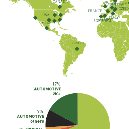
CANADA
UK
GERMANY
AUSTRIA
CZECH
FRANCE
USA
ITALY
SPAIN
PORTUGAL
MEXICO
BRAZIL
17%
AUTOMOTIVE
2K+
9%
AUTOMOTIVE
others