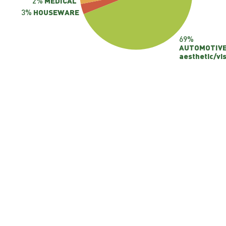
2%
MEDICAL
3%
HOUSEWARE
69%
AUTOMOTIV
aesthetic/vis
MOLDEGAMA’S
INTEGRIERTE QUALITÄTS-,
UMWELT- UND
SICHERHEITSPOLITIK
Moldegama strebt es an eine Referenzfirma auf dem
Internationalen Spritz- und Druckgussformenbaumarkt zu
sein. Wir fördern eine Kultur der nachhaltigen Entwicklung